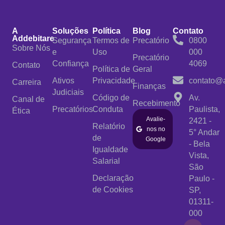
A
Soluções
Política
Blog
Contato
Addebitare
Segurança
Termos de
Precatório
0800
Sobre Nós
e
Uso
000
Precatório
Confiança
4069
Contato
Política de
Geral
Ativos
Privacidade
contato@a
Carreira
Finanças
Judiciais
Código de
Av.
Canal de
Recebimento
Precatórios
Conduta
Paulista,
Ética
Avalie-
2421 -
Relatório
nos no
5° Andar
de
Google
- Bela
Igualdade
Vista,
Salarial
São
Declaração
Paulo -
de Cookies
SP,
01311-
000