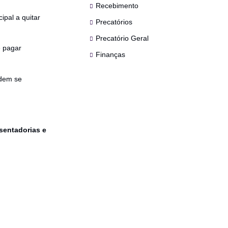
Recebimento
ipal a quitar
Precatórios
Precatório Geral
e pagar
Finanças
odem se
osentadorias e