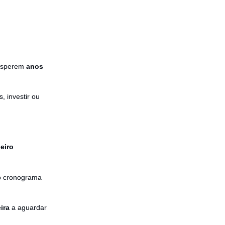
 esperem
anos
 investir ou
eiro
do cronograma
ira
a aguardar