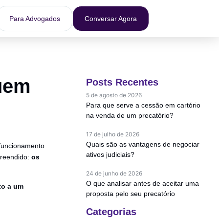
Para Advogados
Conversar Agora
quem
Posts Recentes
5 de agosto de 2026
Para que serve a cessão em cartório
na venda de um precatório?
17 de julho de 2026
Quais são as vantagens de negociar
 funcionamento
ativos judiciais?
preendido:
os
24 de junho de 2026
O que analisar antes de aceitar uma
to a um
proposta pelo seu precatório
Categorias