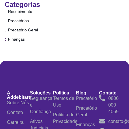
Categorias
Recebimento
Precatórios
Precatório Geral
Finanças
A
Soluções
Política
Blog
Contato
Addebitare
Segurança
Termos de
Precatório
0800
Sobre Nós
e
Uso
000
Precatório
Confiança
4069
Contato
Política de
Geral
Ativos
Privacidade
contato@a
Carreira
Finanças
Judiciais