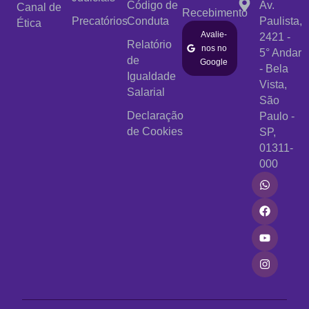
Código de
Av.
Canal de
Recebimento
Precatórios
Conduta
Paulista,
Ética
Avalie-
2421 -
Relatório
nos no
5° Andar
de
Google
- Bela
Igualdade
Vista,
Salarial
São
Declaração
Paulo -
de Cookies
SP,
01311-
000