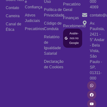
e
Uso
000
Precatório
Confiança
4069
Contato
Política de
Geral
Ativos
Privacidade
contato@a
Carreira
Finanças
Judiciais
Código de
Av.
Canal de
Recebimento
Precatórios
Conduta
Paulista,
Ética
Avalie-
2421 -
Relatório
nos no
5° Andar
de
Google
- Bela
Igualdade
Vista,
Salarial
São
Declaração
Paulo -
de Cookies
SP,
01311-
000