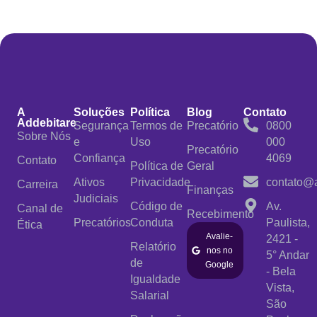
A
Soluções
Política
Blog
Contato
Addebitare
Segurança
Termos de
Precatório
0800
Sobre Nós
e
Uso
000
Precatório
Confiança
4069
Contato
Política de
Geral
Ativos
Privacidade
contato@a
Carreira
Finanças
Judiciais
Código de
Av.
Canal de
Recebimento
Precatórios
Conduta
Paulista,
Ética
Avalie-
2421 -
Relatório
nos no
5° Andar
de
Google
- Bela
Igualdade
Vista,
Salarial
São