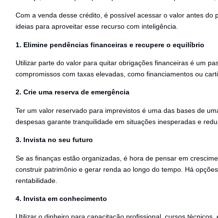
Com a venda desse crédito, é possível acessar o valor antes do pr
ideias para aproveitar esse recurso com inteligência.
1. Elimine pendências financeiras e recupere o equilíbrio
Utilizar parte do valor para quitar obrigações financeiras é um 
compromissos com taxas elevadas, como financiamentos ou cartõe
2. Crie uma reserva de emergência
Ter um valor reservado para imprevistos é uma das bases de uma
despesas garante tranquilidade em situações inesperadas e reduz
3. Invista no seu futuro
Se as finanças estão organizadas, é hora de pensar em crescimen
construir patrimônio e gerar renda ao longo do tempo. Há opções 
rentabilidade.
4. Invista em conhecimento
Utilizar o dinheiro para capacitação profissional, cursos técnic