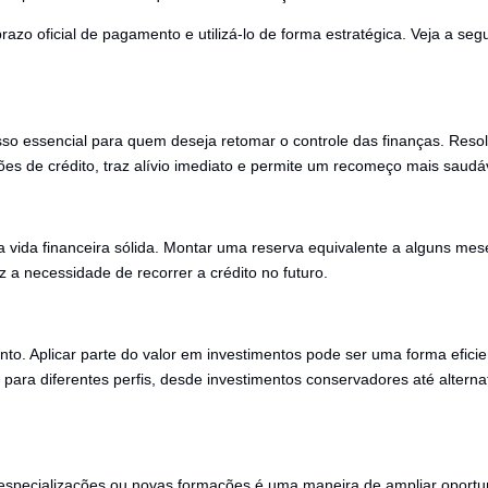
azo oficial de pagamento e utilizá-lo de forma estratégica. Veja a seg
passo essencial para quem deseja retomar o controle das finanças. Reso
s de crédito, traz alívio imediato e permite um recomeço mais saudá
 vida financeira sólida. Montar uma reserva equivalente a alguns mes
 a necessidade de recorrer a crédito no futuro.
to. Aplicar parte do valor em investimentos pode ser uma forma eficie
para diferentes perfis, desde investimentos conservadores até alterna
os, especializações ou novas formações é uma maneira de ampliar oport