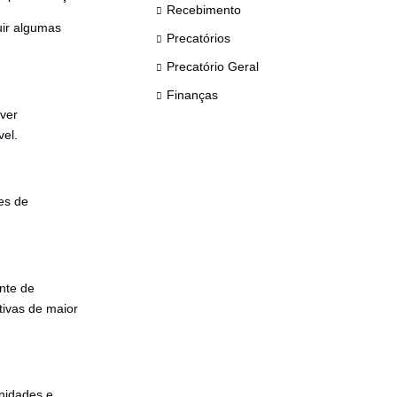
Recebimento
uir algumas
Precatórios
Precatório Geral
Finanças
lver
vel.
es de
nte de
tivas de maior
unidades e