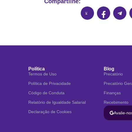
Compartilhe:
Política
Blog
Termos de Uso
Precatório
Política de Privacidade
Precatório Ger
Código de Conduta
Finanças
Relatório de Igualdade Salarial
Recebimento
Declaração de Cookies
Avalie-no