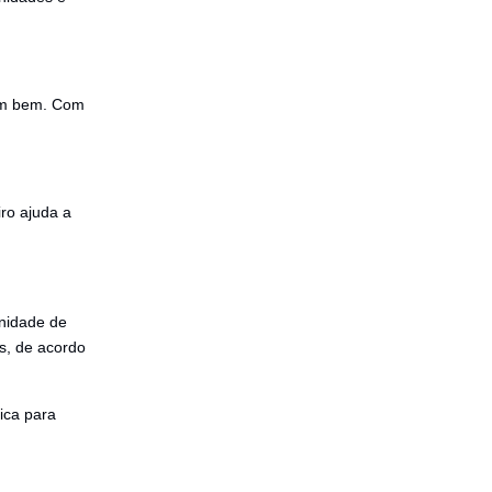
 um bem. Com
iro ajuda a
unidade de
as, de acordo
ica para