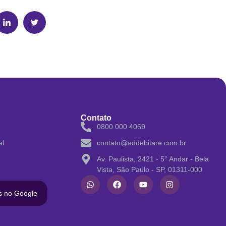
Contato
0800 000 4069
al
contato@addebitare.com.br
Av. Paulista, 2421 - 5° Andar - Bela
Vista, São Paulo - SP, 01311-000
s no Google