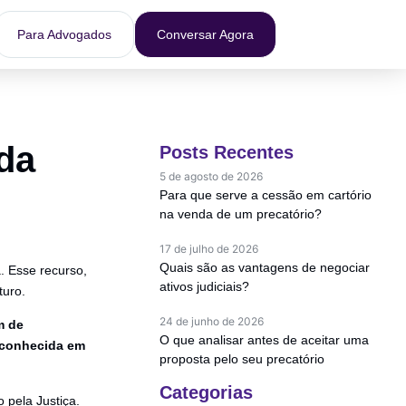
Para Advogados
Conversar Agora
da
Posts Recentes
5 de agosto de 2026
Para que serve a cessão em cartório
na venda de um precatório?
17 de julho de 2026
Quais são as vantagens de negociar
. Esse recurso,
ativos judiciais?
turo.
24 de junho de 2026
m de
O que analisar antes de aceitar uma
econhecida em
proposta pelo seu precatório
Categorias
 pela Justiça.