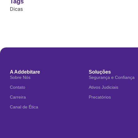
Tags
Dicas
A Addebitare
Soluções
Sobre Nós
Segurança e Confiança
Contato
Ativos Judiciais
Carreira
Precatórios
Canal de Ética