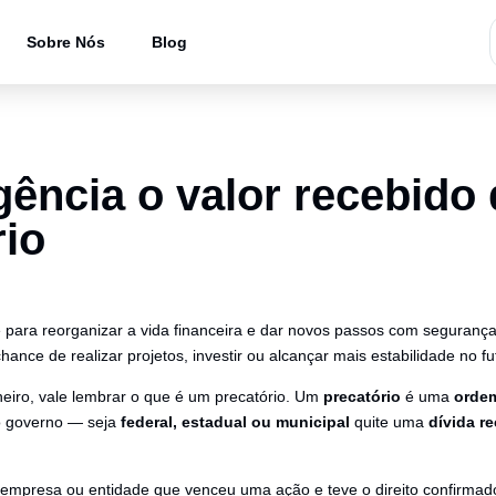
Sobre Nós
Blog
ência o valor recebido 
rio
 para reorganizar a vida financeira e dar novos passos com segurança
ance de realizar projetos, investir ou alcançar mais estabilidade no fu
heiro, vale lembrar o que é um precatório. Um
precatório
é uma
orde
o governo — seja
federal, estadual ou municipal
quite uma
dívida r
, empresa ou entidade que venceu uma ação e teve o direito confirmado