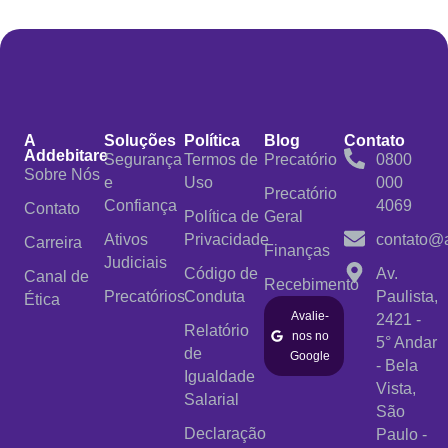
A
Soluções
Política
Blog
Contato
Addebitare
Segurança
Termos de
Precatório
0800
Sobre Nós
e
Uso
000
Precatório
Confiança
4069
Contato
Política de
Geral
Ativos
Privacidade
contato@a
Carreira
Finanças
Judiciais
Código de
Av.
Canal de
Recebimento
Precatórios
Conduta
Paulista,
Ética
Avalie-
2421 -
Relatório
nos no
5° Andar
de
Google
- Bela
Igualdade
Vista,
Salarial
São
Declaração
Paulo -