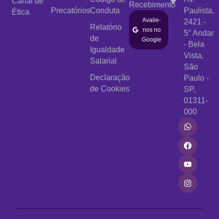
Canal de
Recebimento
Precatórios
Conduta
Paulista,
Ética
Avalie-
2421 -
Relatório
nos no
5° Andar
de
Google
- Bela
Igualdade
Vista,
Salarial
São
Declaração
Paulo -
de Cookies
SP,
01311-
000