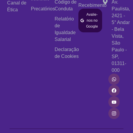
Código de
Av.
Canal de
Recebimento
Precatórios
Conduta
Paulista,
Ética
Avalie-
2421 -
Relatório
nos no
5° Andar
de
Google
- Bela
Igualdade
Vista,
Salarial
São
Declaração
Paulo -
de Cookies
SP,
01311-
000