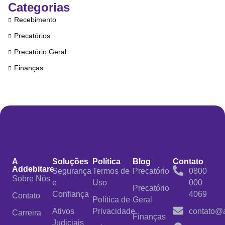
Categorias
Recebimento
Precatórios
Precatório Geral
Finanças
A
Soluções
Política
Blog
Contato
Addebitare
Segurança
Termos de
Precatório
0800
Sobre Nós
e
Uso
000
Precatório
Confiança
4069
Contato
Política de
Geral
Ativos
Privacidade
contato@a
Carreira
Finanças
Judiciais